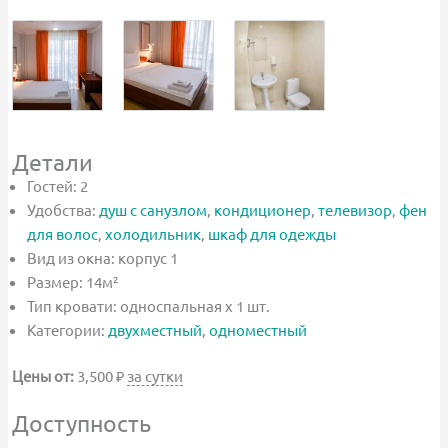
Детали
Гостей:
2
Удобства:
душ с санузлом
,
кондиционер
,
телевизор
,
фен
для волос
,
холодильник
,
шкаф для одежды
Вид из окна:
корпус 1
Размер:
14м²
Тип кровати:
односпальная х 1 шт.
Категории:
двухместный
,
одноместный
Цены от:
3,500
₽
за сутки
Доступность