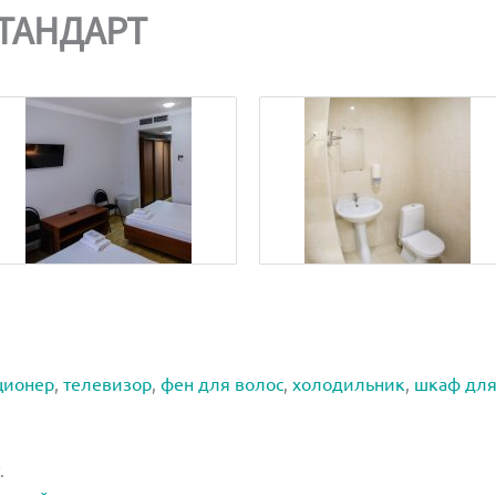
ТАНДАРТ
ционер
,
телевизор
,
фен для волос
,
холодильник
,
шкаф дл
.